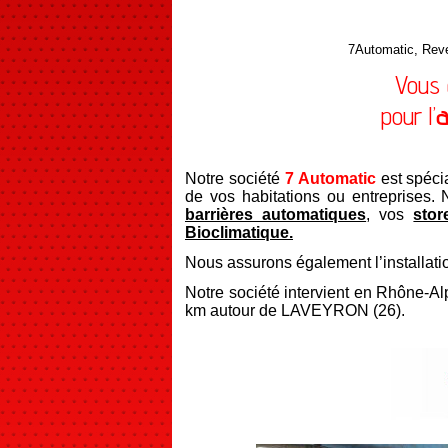
7Automatic, Reve
Vous 
pour l’
a
Notre société
7 Automatic
est spécia
de vos habitations ou entreprises.
barrières automatiques
, vos
stor
Bioclimatique.
Nous assurons également l’installat
Notre société intervient en Rhône-Al
km autour de LAVEYRON (26).