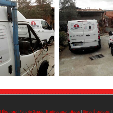
l Électrique
|
Porte de Garage
|
Barrières automatiques
|
Stores Électriques
|